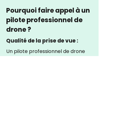
Pourquoi faire appel à un
pilote professionnel de
drone ?
Qualité de la prise de vue :
Un pilote professionnel de drone
possède une grande expérience et
un savoir-faire technique, ce qui
assure une qualité optimale des
images et des vidéos capturées
par le drone.
Sécurité : Les pilotes professionnels
sont formés et certifiés pour voler
en toute sécurité, ce qui minimise
les risques d’accidents ou de
blessures.