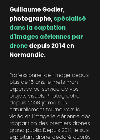
Guillaume Godier,
photographe,
spécialisé
dans la captation
d'images aériennes par
drone
depuis 2014 en
Normandie.
Professionnel de l’image depuis
plus de 15 ans, je mets mon
expertise au service de vos
projets visuels. Photographe
depuis 2008, je me suis
naturellement tourné vers la
vidéo et l’imagerie aérienne dès
l’apparition des premiers drones
grand public. Depuis 2014, je suis
exploitant drone déclaré auprès