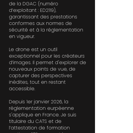
de la DGAC (numéro
d’exploitant : ED2119),
garantissant des prestations
conformes aux normes de
sécurité et à la réglementation
en vigueur.
Le drone est un outil
exceptionnel pour les créateurs
d’images. Il permet d'explorer de
nouveaux points de vue, de
capturer des perspectives
inédites, tout en restant
accessible.
Depuis 1er janvier 2026, la
réglementation eurpéenne
s'applique en France. Je suis
titulaire du CATS et de
l’attestation de formation