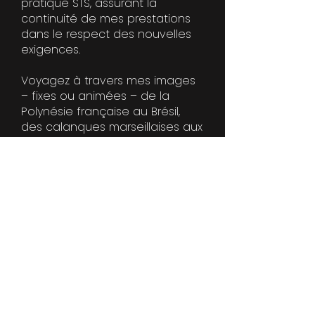
pratique STS, assurant la
continuité de mes prestations
dans le respect des nouvelles
exigences.
Voyagez à travers mes images
– fixes ou animées – de la
Polynésie française au Brésil,
des calanques marseillaises aux
cimes du massif du Mont-Blanc,
jusqu’aux confins de la
Patagonie.